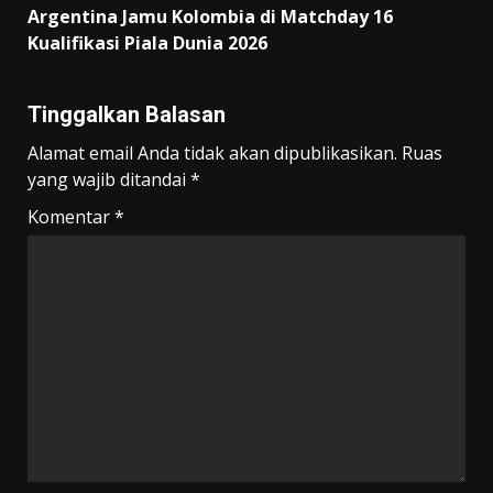
Argentina Jamu Kolombia di Matchday 16
Kualifikasi Piala Dunia 2026
Tinggalkan Balasan
Alamat email Anda tidak akan dipublikasikan.
Ruas
yang wajib ditandai
*
Komentar
*