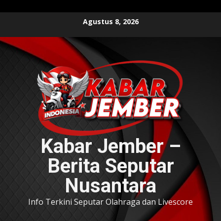
Skip
Agustus 8, 2026
to
content
Kabar Jember –
Berita Seputar
Nusantara
Info Terkini Seputar Olahraga dan Livescore