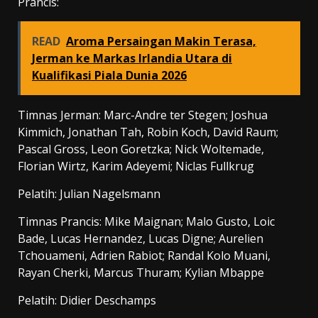
Prancis:
READ
Aroma Persaingan Makin Terasa,
Jerman ke Markas Irlandia Utara di
Kualifikasi Piala Dunia 2026
Timnas Jerman: Marc-Andre ter Stegen; Joshua
Kimmich, Jonathan Tah, Robin Koch, David Raum;
Pascal Gross, Leon Goretzka; Nick Woltemade,
Florian Wirtz, Karim Adeyemi; Niclas Fullkrug
Pelatih: Julian Nagelsmann
Timnas Prancis: Mike Maignan; Malo Gusto, Loic
Bade, Lucas Hernandez, Lucas Digne; Aurelien
Tchouameni, Adrien Rabiot; Randal Kolo Muani,
Rayan Cherki, Marcus Thuram; Kylian Mbappe
Pelatih: Didier Deschamps