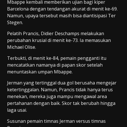
Mbappe kembali memberikan ujian bagi kiper
Barcelona dengan tendangan akurat di menit ke-69.
Namun, upaya tersebut masih bisa diantisipasi Ter
Stegen.
Pelatih Prancis, Didier Deschamps melakukan
perubahan krusial di menit ke-73. Ia memasukan
Michael Olise.
Terbukti, di menit ke-84, pemain pengganti itu
mencatatkan namanya di papan skor setelah
menuntaskan umpan Mbappe.
Jerman yang tertinggal dua gol berusaha mengejar
ketertinggalan. Namun, Prancis tidak hanya terus
menekan, mereka juga mampu mengawal area
pertahanan dengan baik. Skor tak berubah hingga
laga usai.
Susunan pemain timnas Jerman versus timnas