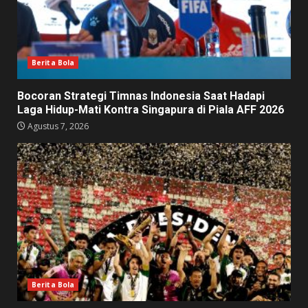
Berita Bola
Bocoran Strategi Timnas Indonesia Saat Hadapi
Laga Hidup-Mati Kontra Singapura di Piala AFF 2026
Agustus 7, 2026
Berita Bola