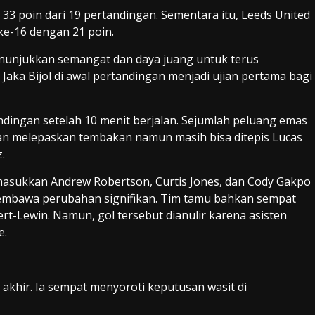
33 poin dari 19 pertandingan. Sementara itu, Leeds United
ke-16 dengan 21 poin.
enunjukkan semangat dan daya juang untuk terus
aka Bijol di awal pertandingan menjadi ujian pertama bagi
ndingan setelah 10 menit berjalan. Sejumlah peluang emas
an melepaskan tembakan namun masih bisa ditepis Lucas
.
masukkan Andrew Robertson, Curtis Jones, dan Cody Gakpo
membawa perubahan signifikan. Tim tamu bahkan sempat
ert-Lewin. Namun, gol tersebut dianulir karena asisten
e.
l akhir. Ia sempat menyoroti keputusan wasit di