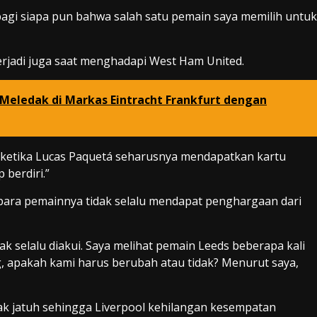
bagi siapa pun bahwa salah satu pemain saya memilih untuk
 terjadi juga saat menghadapi West Ham United.
 Meledak di Markas Eintracht Frankfurt dengan
, ketika Lucas Paquetá seharusnya mendapatkan kartu
 berdiri.”
 para pemainnya tidak selalu mendapat penghargaan dari
ak selalu diakui. Saya melihat pemain Leeds beberapa kali
g, apakah kami harus berubah atau tidak? Menurut saya,
idak jatuh sehingga Liverpool kehilangan kesempatan