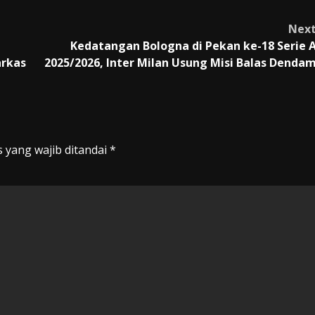
Nex
Kedatangan Bologna di Pekan ke-18 Serie 
arkas
2025/2026, Inter Milan Usung Misi Balas Denda
 yang wajib ditandai
*