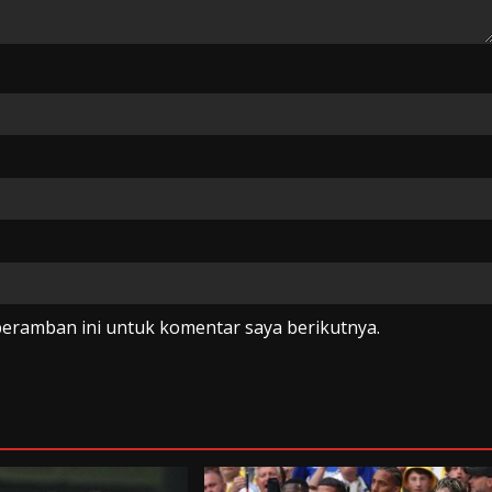
peramban ini untuk komentar saya berikutnya.