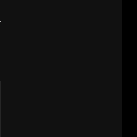
t
A
m