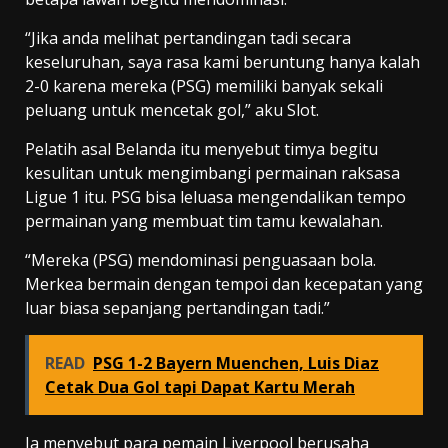
“Jika anda melihat pertandingan tadi secara
keseluruhan, saya rasa kami beruntung hanya kalah
2-0 karena mereka (PSG) memiliki banyak sekali
peluang untuk mencetak gol,” aku Slot.
Pelatih asal Belanda itu menyebut timya begitu
kesulitan untuk mengimbangi permainan raksasa
Ligue 1 itu. PSG bisa leluasa mengendalikan tempo
permainan yang membuat tim tamu kewalahan.
“Mereka (PSG) mendominasi penguasaan bola.
Merkea bermain dengan tempoi dan kecepatan yang
luar biasa sepanjang pertandingan tadi.”
READ
PSG 1-2 Bayern Muenchen, Luis Diaz
Cetak Dua Gol tapi Dapat Kartu Merah
Ia menyebut para pemain Liverpool berusaha