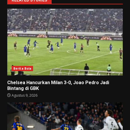
RELATED STORIES
Berita Bola
Chelsea Hancurkan Milan 3-0, Joao Pedro Jadi
Bintang di GBK
Agustus 9, 2026