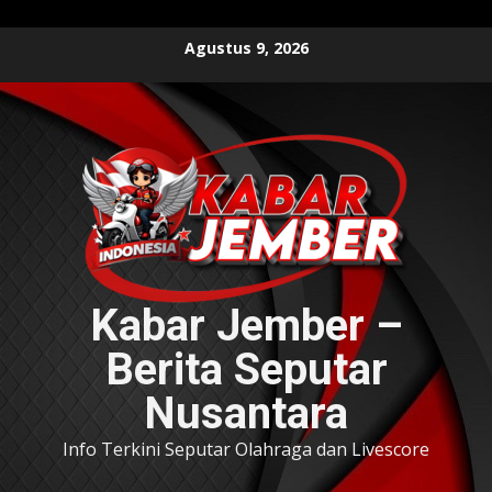
Skip
Agustus 9, 2026
to
content
Kabar Jember –
Berita Seputar
Nusantara
Info Terkini Seputar Olahraga dan Livescore