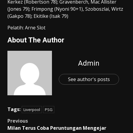
Kerkez (Robertson 78); Gravenberch, Mac Allister
(Jones 79); Frimpong (Nyoni 90+1), Szoboszlai, Wirtz
(Gakpo 78); Ekitike (Isak 79)
Pelatih: Arne Slot
About The Author
Admin
See author's posts
Tags:
Liverpool
PSG
Post
Previous
Milan Terus Coba Peruntungan Mengejar