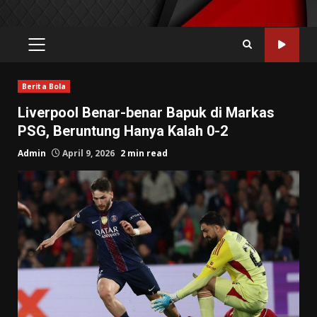
PRIMARY
MENU
Berita Bola
Liverpool Benar-benar Bapuk di Markas
PSG, Beruntung Hanya Kalah 0-2
Admin
April 9, 2026
2 min read