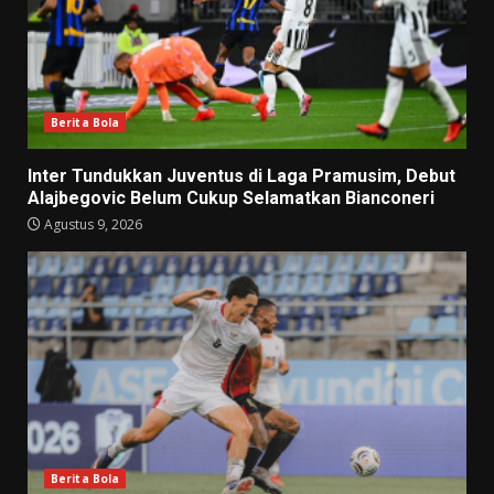
Berita Bola
Inter Tundukkan Juventus di Laga Pramusim, Debut
Alajbegovic Belum Cukup Selamatkan Bianconeri
Agustus 9, 2026
Berita Bola