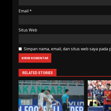
Email
*
Situs Web
Simpan nama, email, dan situs web saya pada 
RELATED STORIES