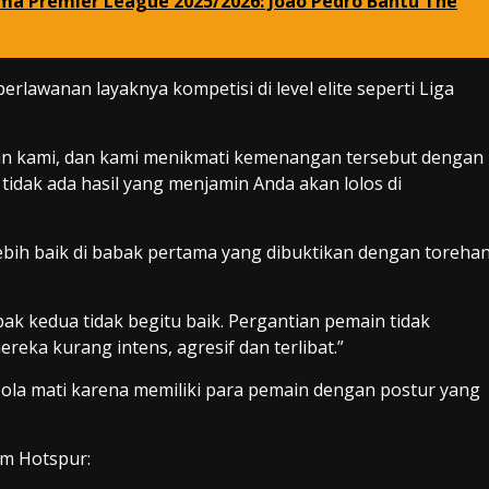
ma Premier League 2025/2026: Joao Pedro Bantu The
rlawanan layaknya kompetisi di level elite seperti Liga
han kami, dan kami menikmati kemenangan tersebut dengan
idak ada hasil yang menjamin Anda akan lolos di
lebih baik di babak pertama yang dibuktikan dengan toreha
bak kedua tidak begitu baik. Pergantian pemain tidak
reka kurang intens, agresif dan terlibat.”
bola mati karena memiliki para pemain dengan postur yang
am Hotspur: