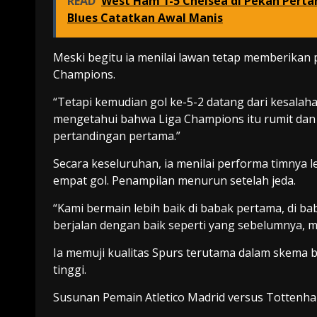
READ
West Ham 1-5 Chelsea di Pekan Perta
Blues Catatkan Awal Manis
Meski begitu ia menilai lawan tetap memberikan pe
Champions.
“Tetapi kemudian gol ke-5-2 datang dari kesala
mengetahui bahwa Liga Champions itu rumit dan t
pertandingan pertama.”
Secara keseluruhan, ia menilai performa timnya 
empat gol. Penampilan menurun setelah jeda.
“Kami bermain lebih baik di babak pertama, di ba
berjalan dengan baik seperti yang sebelumnya, me
Ia memuji kualitas Spurs terutama dalam skema 
tinggi.
Susunan Pemain Atletico Madrid versus Tottenh