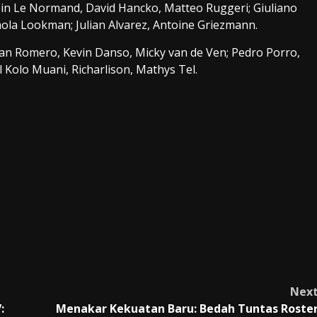
Robin Le Normand, David Hancko, Matteo Ruggeri; Giuliano
la Lookman; Julian Alvarez, Antoine Griezmann.
ian Romero, Kevin Danso, Micky van de Ven; Pedro Porro,
 Kolo Muani, Richarlison, Mathys Tel.
Nex
:
Menakar Kekuatan Baru: Bedah Tuntas Roste