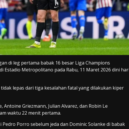
an di leg pertama babak 16 besar Liga Champions
 Estadio Metropolitano pada Rabu, 11 Maret 2026 dini har
dak lepas dari tiga kesalahan fatal yang dilakukan kiper
, Antoine Griezmann, Julian Alvarez, dan Robin Le
lam waktu 22 menit pertama.
 Pedro Porro sebelum jeda dan Dominic Solanke di babak