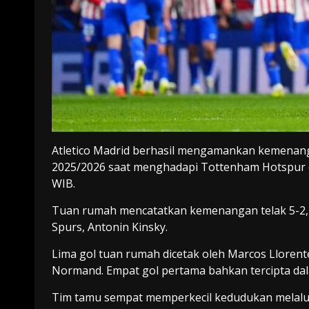
Atletico Madrid berhasil mengamankan kemenang
2025/2026 saat menghadapi Tottenham Hotspur di
WIB.
Tuan rumah mencatatkan kemenangan telak 5-2, ti
Spurs, Antonin Kinsky.
Lima gol tuan rumah dicetak oleh Marcos Llorente
Normand. Empat gol pertama bahkan tercipta da
Tim tamu sempat memperkecil kedudukan melalui