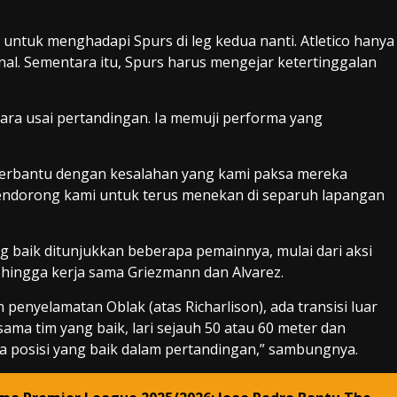
 untuk menghadapi Spurs di leg kedua nanti. Atletico hanya
inal. Sementara itu, Spurs harus mengejar ketertinggalan
cara usai pertandingan. Ia memuji performa yang
 terbantu dengan kesalahan yang kami paksa mereka
mendorong kami untuk terus menekan di separuh lapangan
ng baik ditunjukkan beberapa pemainnya, mulai dari aksi
hingga kerja sama Griezmann dan Alvarez.
h penyelamatan Oblak (atas Richarlison), ada transisi luar
sama tim yang baik, lari sejauh 50 atau 60 meter dan
 posisi yang baik dalam pertandingan,” sambungnya.