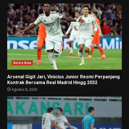
Berita Bola
Arsenal Gigit Jari, Vinicius Junior Resmi Perpanjang
Kontrak Bersama Real Madrid Hingg 2032
Agustus 8, 2026