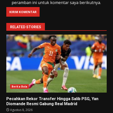
peramban ini untuk komentar saya berikutnya.
RELATED STORIES
Berita Bola
Pecahkan Rekor Transfer Hingga Salib PSG, Yan
Diomande Resmi Gabung Real Madrid
Agustus 8, 2026