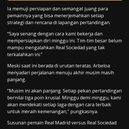
Ia memuji persiapan dan semangat juang para
pemainnya yang bisa menerjemahkan setiap
strategi dan rencana di lapangan pertandingan.
“Saya senang dengan cara kami bekerja dan
mempersiapkan diri minggu ini. Tim-tim besar belum
mampu mengalahkan Real Sociedad yang tak
terkalahkan ini.”
Meski saat ini berada di urutan teratas. Arbeloa
menyadari perjalanan menuju akhir musim masih
panjang.
“Musim ini akan panjang. Setiap pekan pertandingan
bernilai tiga poin krusial. Minggu demi minggu, kami
akan mendekati setiap laga dengan cara terbaik
untuk meraih kemenangan,” pungkasnya.
Susunan pemain Real Madrid versus Real Sociedad: