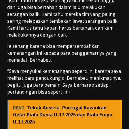
“Kami tahu mereka akan agresif, menekan tinggi,
dan juga bisa bertahan dalam lalu melakukan
serangan balik. Kami tahu mereka tim yang paling
sering melepaskan tembakan lewat serangan balik.
Kami harus tahu kapan harus bertahan, dan kami
melakukannya dengan baik.”
Ia senang karena bisa mempersembahkan
kemenangan ini kepada para penggemarnya yang
memadati Bernabeu.
“Saya menyukai kemenangan seperti ini karena saya
melihat para pendukung di Bernabeu menikmatinya,
begitu juga para pemain. Saya berharap setiap
pertandingan bisa seperti ini.”
READ
Tekuk Austria, Portugal Kawinkan
Gelar Piala Dunia U-17 2025 dan Piala Eropa
U-17 2025