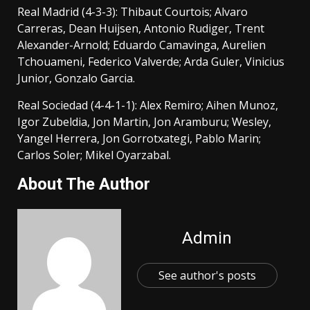
Real Madrid (4-3-3): Thibaut Courtois; Alvaro
Carreras, Dean Huijsen, Antonio Rudiger, Trent
Alexander-Arnold; Eduardo Camavinga, Aurelien
Tchouameni, Federico Valverde; Arda Guler, Vinicius
Junior, Gonzalo Garcia.
Real Sociedad (4-4-1-1): Alex Remiro; Aihen Munoz,
Igor Zubeldia, Jon Martin, Jon Aramburu; Wesley,
Yangel Herrera, Jon Gorrotxategi, Pablo Marin;
Carlos Soler; Mikel Oyarzabal.
About The Author
Admin
See author's posts