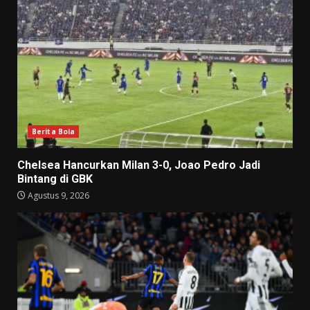
Berita Bola
Chelsea Hancurkan Milan 3-0, Joao Pedro Jadi
Bintang di GBK
Agustus 9, 2026