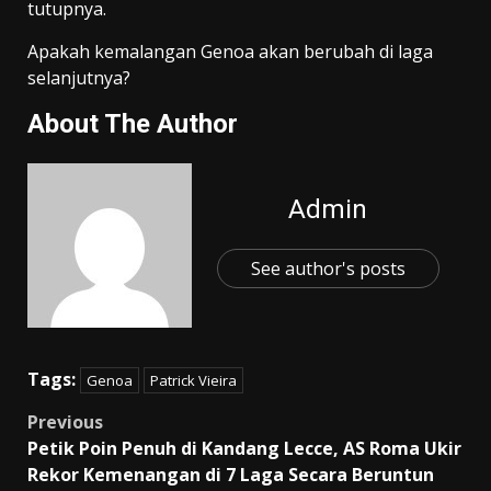
tutupnya.
Apakah kemalangan Genoa akan berubah di laga
selanjutnya?
About The Author
Admin
See author's posts
Tags:
Genoa
Patrick Vieira
Post
Previous
Petik Poin Penuh di Kandang Lecce, AS Roma Ukir
navigation
Rekor Kemenangan di 7 Laga Secara Beruntun