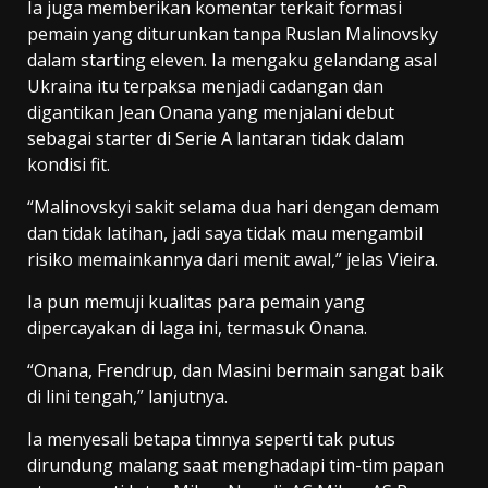
Ia juga memberikan komentar terkait formasi
pemain yang diturunkan tanpa Ruslan Malinovsky
dalam starting eleven. Ia mengaku gelandang asal
Ukraina itu terpaksa menjadi cadangan dan
digantikan Jean Onana yang menjalani debut
sebagai starter di Serie A lantaran tidak dalam
kondisi fit.
“Malinovskyi sakit selama dua hari dengan demam
dan tidak latihan, jadi saya tidak mau mengambil
risiko memainkannya dari menit awal,” jelas Vieira.
Ia pun memuji kualitas para pemain yang
dipercayakan di laga ini, termasuk Onana.
“Onana, Frendrup, dan Masini bermain sangat baik
di lini tengah,” lanjutnya.
Ia menyesali betapa timnya seperti tak putus
dirundung malang saat menghadapi tim-tim papan