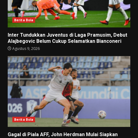
Berita Bola
Inter Tundukkan Juventus di Laga Pramusim, Debut
Alajbegovic Belum Cukup Selamatkan Bianconeri
Agustus 9, 2026
Berita Bola
Gagal di Piala AFF, John Herdman Mulai Siapkan