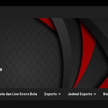
a
ola dan Live Score Bola
Esports
Jadwal Esports
Ber