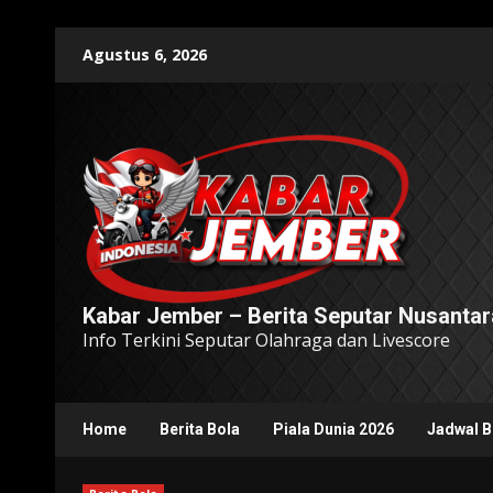
Skip
Agustus 6, 2026
to
content
Kabar Jember – Berita Seputar Nusantar
Info Terkini Seputar Olahraga dan Livescore
Home
Berita Bola
Piala Dunia 2026
Jadwal B