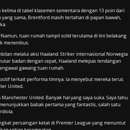
 kelima di tabel klasemen sementara dengan 13 poin dari
 yang sama, Brentford masih tertahan di papan bawah,
ka.
amun, tuan rumah tampil solid terutama di lini belakang
tuk menembus.
ilan melalui aksi Haaland. Striker internasional Norwegia
mutar badan dengan cepat, Haaland melepas tendangan
 mengawal gawang tuan rumah.
sitif terkait performa timnya. Ia menyebut mereka terus
er United.
an Manchester United. Banyak hal yang saya suka. Saya tahu
ka menunjukkan babak pertama yang fantastis, salah satu
diola.
 tingkat persaingan ketat di Premier League yang menuntut
lkan setiap kesempatan.