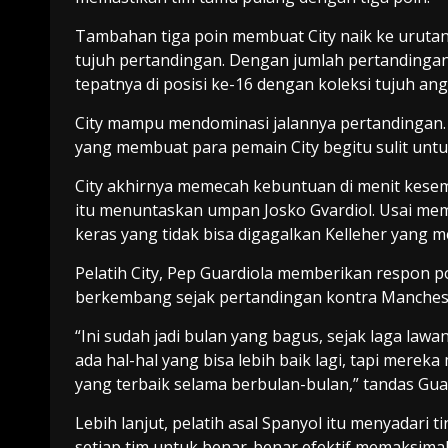
Tambahan tiga poin membuat City naik ke urutan
tujuh pertandingan. Dengan jumlah pertandingan
tepatnya di posisi ke-16 dengan koleksi tujuh ang
City mampu mendominasi jalannya pertandingan. N
yang membuat para pemain City begitu sulit un
City akhirnya memecah kebuntuan di menit kesemb
itu menuntaskan umpan Josko Gvardiol. Usai me
keras yang tidak bisa digagalkan Kelleher yang
Pelatih City, Pep Guardiola memberikan respon po
berkembang sejak pertandingan kontra Manchest
“Ini sudah jadi bulan yang bagus, sejak laga law
ada hal-hal yang bisa lebih baik lagi, tapi mere
yang terbaik selama berbulan-bulan,” tandas Guar
Lebih lanjut, pelatih asal Spanyol itu menyadari
setiap tim untuk benar-benar efektif memaksima