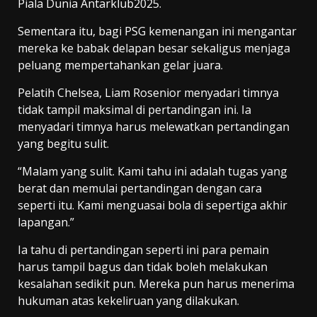
Piala Dunia Antarklub2025.
Sementara itu, bagi PSG kemenangan ini mengantar
mereka ke babak delapan besar sekaligus menjaga
peluang mempertahankan gelar juara.
Pelatih Chelsea, Liam Rosenior menyadari timnya
tidak tampil maksimal di pertandingan ini. Ia
menyadari timnya harus melewatkan pertandingan
yang begitu sulit.
“Malam yang sulit. Kami tahu ini adalah tugas yang
berat dan memulai pertandingan dengan cara
seperti itu. Kami menguasai bola di sepertiga akhir
lapangan.”
Ia tahu di pertandingan seperti ini para pemain
harus tampil bagus dan tidak boleh melakukan
kesalahan sedikit pun. Mereka pun harus menerima
hukuman atas kekeliruan yang dilakukan.