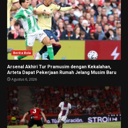
Berita Bola
Arsenal Akhiri Tur Pramusim dengan Kekalahan,
Arteta Dapat Pekerjaan Rumah Jelang Musim Baru
Agustus 6, 2026