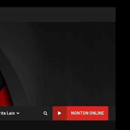
ita Lain
NONTON ONLINE