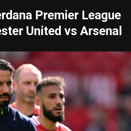
rdana Premier League
ter United vs Arsenal