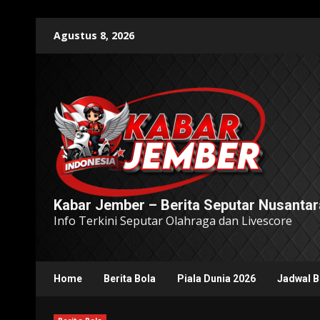
Skip
Agustus 8, 2026
to
content
Kabar Jember – Berita Seputar Nusantar
Info Terkini Seputar Olahraga dan Livescore
Home
Berita Bola
Piala Dunia 2026
Jadwal B