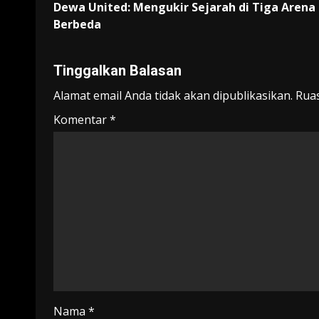
Dewa United: Mengukir Sejarah di Tiga Arena
navigation
Berbeda
Tinggalkan Balasan
Alamat email Anda tidak akan dipublikasikan.
Ruas
Komentar
*
Nama
*