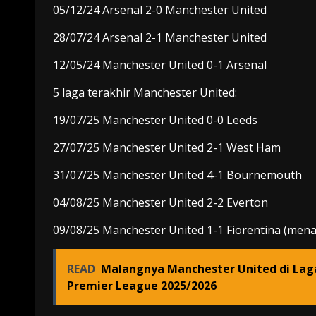
05/12/24 Arsenal 2-0 Manchester United
28/07/24 Arsenal 2-1 Manchester United
12/05/24 Manchester United 0-1 Arsenal
5 laga terakhir Manchester United:
19/07/25 Manchester United 0-0 Leeds
27/07/25 Manchester United 2-1 West Ham
31/07/25 Manchester United 4-1 Bournemouth
04/08/25 Manchester United 2-2 Everton
09/08/25 Manchester United 1-1 Fiorentina (mena
READ
Malangnya Manchester United di Laga
Premier League 2025/2026