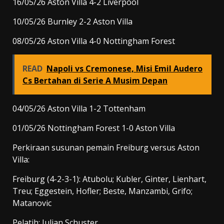
16/05/26 Aston Villa 4-2 Liverpool
10/05/26 Burnley 2-2 Aston Villa
08/05/26 Aston Villa 4-0 Nottingham Forest
READ
Napoli vs Cremonese, Misi Emil Audero
Cs Bertahan di Serie A Musim Depan
04/05/26 Aston Villa 1-2 Tottenham
01/05/26 Nottingham Forest 1-0 Aston Villa
Perkiraan susunan pemain Freiburg versus Aston
Villa:
Freiburg (4-2-3-1): Atubolu; Kubler, Ginter, Lienhart,
Treu; Eggestein, Hofler; Beste, Manzambi, Grifo;
Matanovic
Pelatih: Julian Schuster