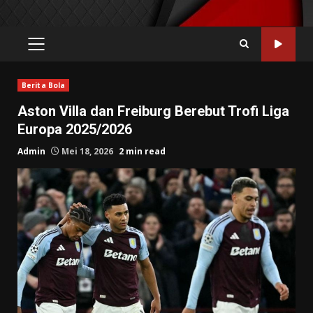
PRIMARY
MENU
Berita Bola
Aston Villa dan Freiburg Berebut Trofi Liga
Europa 2025/2026
Admin
Mei 18, 2026
2 min read