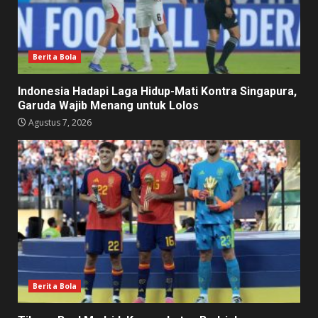
Berita Bola
Indonesia Hadapi Laga Hidup-Mati Kontra Singapura,
Garuda Wajib Menang untuk Lolos
Agustus 7, 2026
Berita Bola