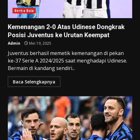
Berita Bola
Kemenangan 2-0 Atas Udinese Dongkrak
Posisi Juventus ke Urutan Keempat
Admin
Mei 19, 2025
Juventus berhasil memetik kemenangan di pekan
ke-37 Serie A 2024/2025 saat menghadapi Udinese.
Bermain di kandang sendiri...
Baca Selengkapnya