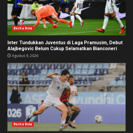
Berita Bola
Inter Tundukkan Juventus di Laga Pramusim, Debut
Alajbegovic Belum Cukup Selamatkan Bianconeri
Agustus 9, 2026
Berita Bola