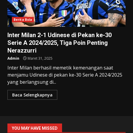
Berita Bola
Inter Milan 2-1 Udinese di Pekan ke-30
Serie A 2024/2025, Tiga Poin Penting
Nerazzurri
Admin
Maret 31, 2025
Inter Milan berhasil memetik kemenangan saat
menjamu Udinese di pekan ke-30 Serie A 2024/2025
yang berlangsung di...
Baca Selengkapnya
YOU MAY HAVE MISSED