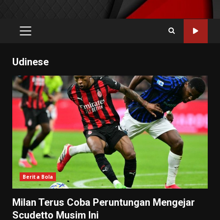
PRIMARY
MENU
Udinese
Berita Bola
Milan Terus Coba Peruntungan Mengejar
Scudetto Musim Ini