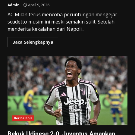
Admin
April 9, 2026
AC Milan terus mencoba peruntungan mengejar
scudetto musim ini meski semakin sulit. Setelah
menderita kekalahan dari Napoli...
Baca Selengkapnya
Berita Bola
Bekuk Udinese 2-0, Juventus Amankan