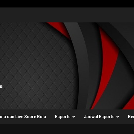
a
ola dan Live Score Bola
Esports
Jadwal Esports
Ber