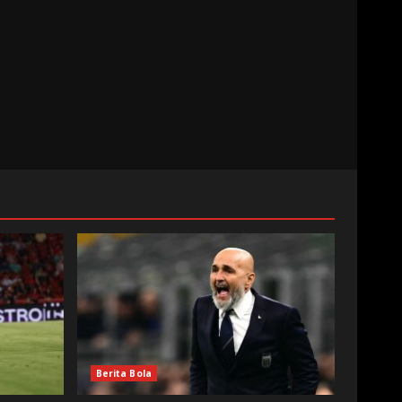
Berita Bola