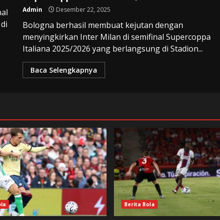
Admin
Desember 22, 2025
nal
di
Bologna berhasil membuat kejutan dengan
menyingkirkan Inter Milan di semifinal Supercoppa
Italiana 2025/2026 yang berlangsung di Stadion...
Baca Selengkapnya
ola
Berita Bola