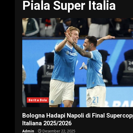
Piala Super Italia
Berita Bola
Bologna Hadapi Napoli di Final Superco
Italiana 2025/2026
Admin
Desember 22, 2025