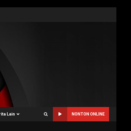
ita Lain
NONTON ONLINE