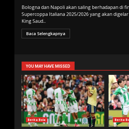
Bologna dan Napoli akan saling berhadapan di fi
Supercoppa Italiana 2025/2026 yang akan digelar 
King Saud...
Baca Selengkapnya
YOU MAY HAVE MISSED
Berita Bola
Berita B