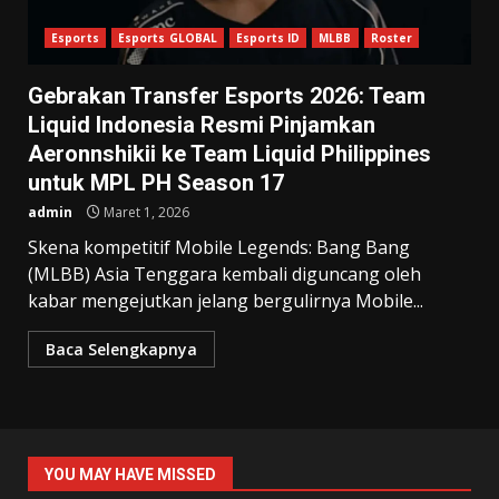
Esports
Esports GLOBAL
Esports ID
MLBB
Roster
Gebrakan Transfer Esports 2026: Team
Liquid Indonesia Resmi Pinjamkan
Aeronnshikii ke Team Liquid Philippines
untuk MPL PH Season 17
admin
Maret 1, 2026
Skena kompetitif Mobile Legends: Bang Bang
(MLBB) Asia Tenggara kembali diguncang oleh
kabar mengejutkan jelang bergulirnya Mobile...
Baca Selengkapnya
YOU MAY HAVE MISSED