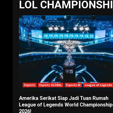
LOL CHAMPIONSH
Esports
Esports GLOBAL
Esports ID
League of Legends
Amerika Serikat Siap Jadi Tuan Rumah
League of Legends World Championship
2026!