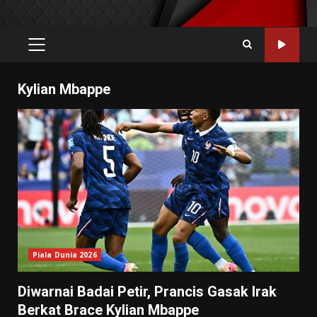
PRIMARY
MENU
Kylian Mbappe
Piala Dunia 2026
Diwarnai Badai Petir, Prancis Gasak Irak
Berkat Brace Kylian Mbappe