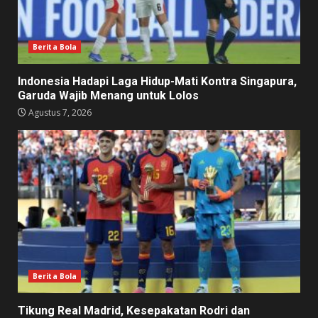
Berita Bola
Indonesia Hadapi Laga Hidup-Mati Kontra Singapura,
Garuda Wajib Menang untuk Lolos
Agustus 7, 2026
Berita Bola
Tikung Real Madrid, Kesepakatan Rodri dan