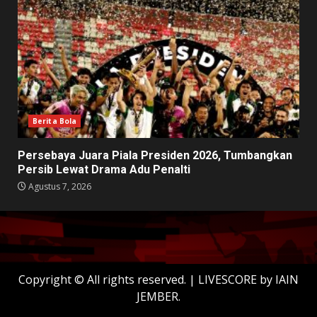
Berita Bola
Persebaya Juara Piala Presiden 2026, Tumbangkan
Persib Lewat Drama Adu Penalti
Agustus 7, 2026
Copyright © All rights reserved.
|
LIVESCORE
by IAIN
JEMBER.