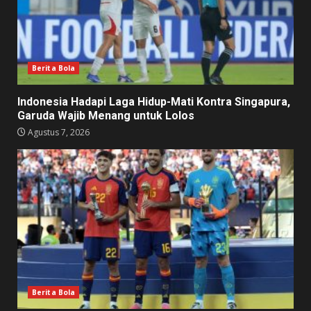
Berita Bola
Indonesia Hadapi Laga Hidup-Mati Kontra Singapura,
Garuda Wajib Menang untuk Lolos
Agustus 7, 2026
Berita Bola