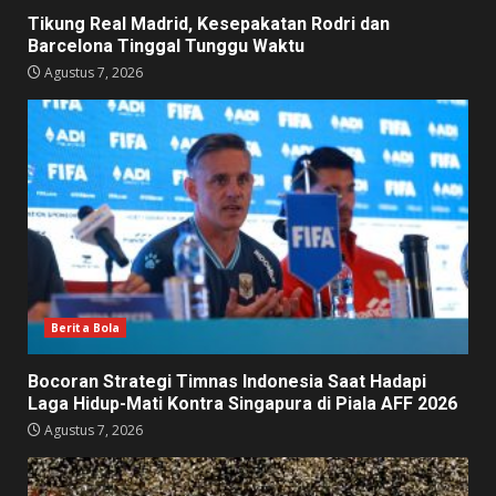
Tikung Real Madrid, Kesepakatan Rodri dan
Barcelona Tinggal Tunggu Waktu
Agustus 7, 2026
Berita Bola
Bocoran Strategi Timnas Indonesia Saat Hadapi
Laga Hidup-Mati Kontra Singapura di Piala AFF 2026
Agustus 7, 2026